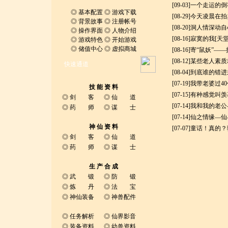
[09-03]
一个走运的倒
◎
基本配置
◎
游戏下载
[08-29]
今天凌晨在拍
◎
背景故事
◎
注册帐号
[08-20]
洞人情深动自
◎
操作界面
◎
人物介绍
[08-16]
寂寞的我
[天
◎
游戏特色
◎
开始游戏
◎
储值中心
◎
虚拟商城
[08-16]
寄“鼠妖”―
[08-12]
某些老人素质
快速通道
[08-04]
到底谁的错进
[07-19]
我带老婆过4
技 能 资 料
[07-15]
有种感觉叫羡
◎
剑 客
◎
仙 道
[07-14]
我和我的老公
◎
药 师
◎
谋 士
[07-14]
仙之情缘―仙
神 仙 资 料
[07-07]
童话！真的？
◎
剑 客
◎
仙 道
◎
药 师
◎
谋 士
生 产 合 成
◎
武 锻
◎
防 锻
◎
炼 丹
◎
法 宝
◎
神仙装备
◎
神兽配件
◎
任务解析
◎
仙界影音
◎
装备资料
◎
幼兽资料