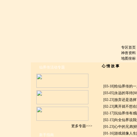
专区首页
神兽资料
地图坐标
心 情 故 事
仙界传
活动专题
[03-18]
给仙界传的一
[03-05]
永远的等待
[6
[02-23]
放弃还是选择?
[02-23]
离开就不想在
[02-17]
玩仙界传有感
[02-15]
向全仙界说我
更多专题>>>
[01-23]
心中的兄弟
[
[01-16]
游戏就像人生
新手指南