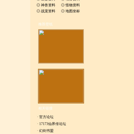
◎
神兽资料
◎
怪物资料
◎
战宠资料
◎
地图坐标
推荐壁纸
相关链接
·
官方论坛
·
17173仙界传论坛
·
幻剑书盟